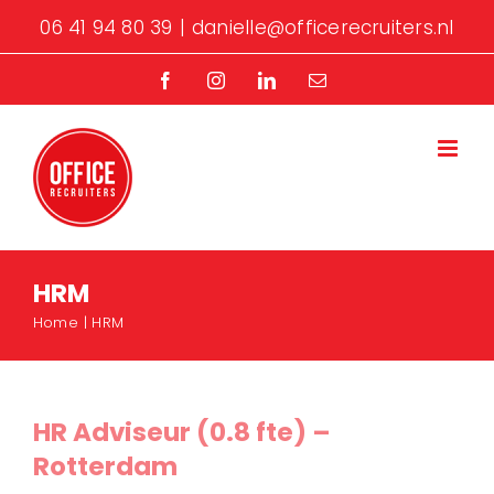
Ga
06 41 94 80 39
|
danielle@officerecruiters.nl
naar
inhoud
Facebook
Instagram
LinkedIn
E-
mail
HRM
Home
HRM
HR Adviseur (0.8 fte) –
Rotterdam