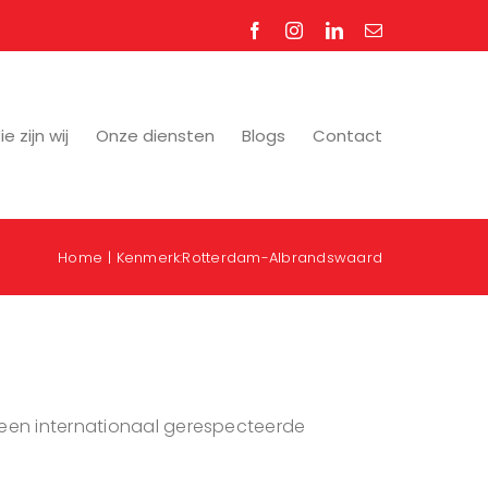
Facebook
Instagram
LinkedIn
E-
mail
e zijn wij
Onze diensten
Blogs
Contact
Home
Kenmerk:
Rotterdam-Albrandswaard
or een internationaal gerespecteerde