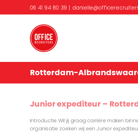
Ga
06 41 94 80 39
|
danielle@officerecruiters
naar
inhoud
Rotterdam-Albrandswaar
Junior expediteur – Rott
Introductie Wil jij graag carrière maken bi
organisatie zoeken wij een Junior expediteur 