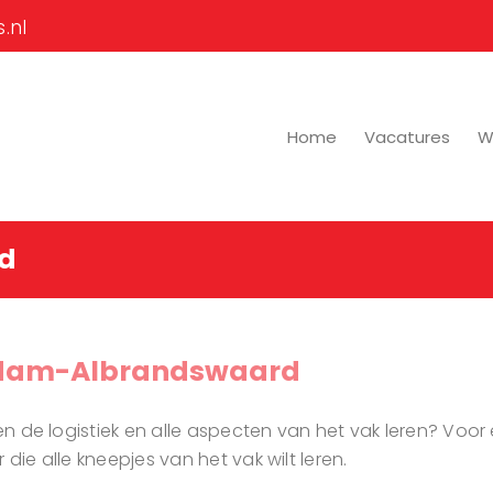
.nl
Home
Vacatures
Wi
d
erdam-Albrandswaard
nnen de logistiek en alle aspecten van het vak leren? Vo
die alle kneepjes van het vak wilt leren.