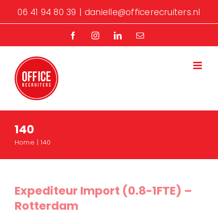
Ga
06 41 94 80 39
|
danielle@officerecruiters.nl
naar
inhoud
Facebook
Instagram
LinkedIn
E-
mail
140
Home
140
Expediteur Import (0.8-1FTE) –
Rotterdam