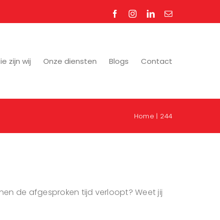
Facebook
Instagram
LinkedIn
E-
mail
e zijn wij
Onze diensten
Blogs
Contact
Home
244
nen de afgesproken tijd verloopt? Weet jij