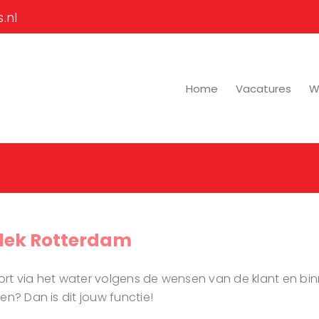
.nl
Home
Vacatures
Wi
tlek Rotterdam
port via het water volgens de wensen van de klant en bin
en? Dan is dit jouw functie!