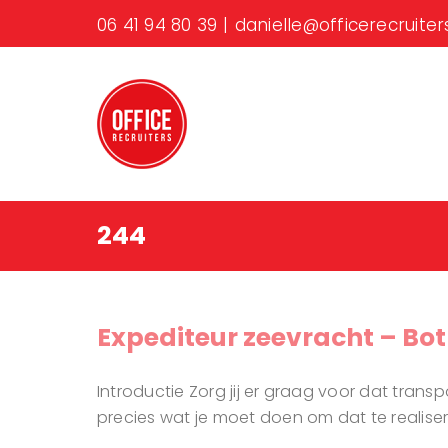
Ga
06 41 94 80 39
|
danielle@officerecruiters
naar
inhoud
244
Expediteur zeevracht – Bo
Introductie Zorg jij er graag voor dat trans
precies wat je moet doen om dat te realiser