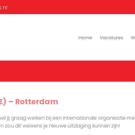
.nl
Home
Vacatures
Wi
TE) – Rotterdam
 wil jij graag werken bij een internationale organisatie 
an zou dit weleens je nieuwe uitdaging kunnen zijn!