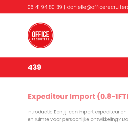
Ga
06 41 94 80 39
|
danielle@officerecruiters
naar
inhoud
439
Expediteur Import (0.8-1F
Introductie Ben jij een import expediteur en
en ruimte voor persoonlijke ontwikkeling? D