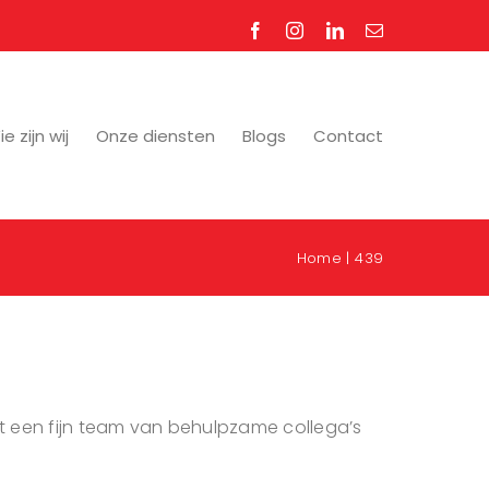
Facebook
Instagram
LinkedIn
E-
mail
e zijn wij
Onze diensten
Blogs
Contact
Home
439
met een fijn team van behulpzame collega’s