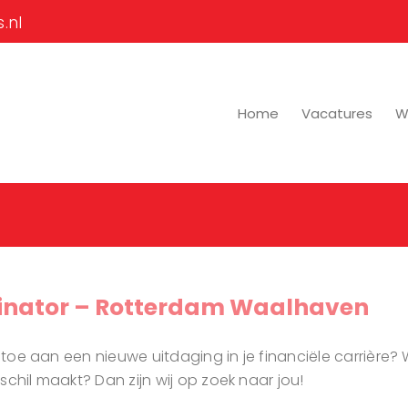
.nl
Home
Vacatures
Wi
dinator – Rotterdam Waalhaven
n toe aan een nieuwe uitdaging in je financiële carrière? 
chil maakt? Dan zijn wij op zoek naar jou!