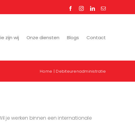
Facebook
Instagram
LinkedIn
E-
mail
e zijn wij
Onze diensten
Blogs
Contact
Home
Debiteurenadministratie
Wil je werken binnen een internationale