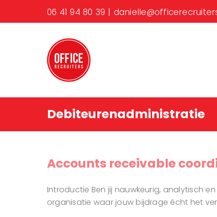
Ga
06 41 94 80 39
|
danielle@officerecruiters
naar
inhoud
Debiteurenadministratie
Accounts receivable coor
Introductie Ben jij nauwkeurig, analytisch e
organisatie waar jouw bijdrage écht het vers