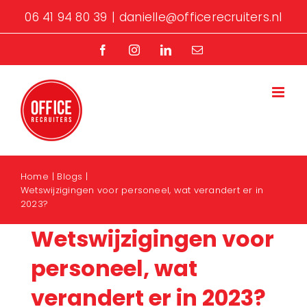
Ga
06 41 94 80 39
|
danielle@officerecruiters.nl
naar
inhoud
Facebook
Instagram
LinkedIn
E-
mail
Home
Blogs
Wetswijzigingen voor personeel, wat verandert er in
2023?
Wetswijzigingen voor
personeel, wat
verandert er in 2023?