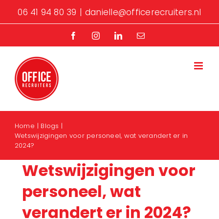
Ga
06 41 94 80 39
|
danielle@officerecruiters.nl
naar
inhoud
Facebook
Instagram
LinkedIn
E-
mail
Home
Blogs
Wetswijzigingen voor personeel, wat verandert er in
2024?
Wetswijzigingen voor
personeel, wat
verandert er in 2024?