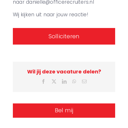
naar danielle@officerecruiters.nl
Wij kijken uit naar jouw reactie!
Solliciteren
Wil jij deze vacature delen?
Facebook
X
LinkedIn
WhatsApp
E-
mail
Bel mij