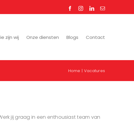
Facebook
Instagram
LinkedIn
E-
mail
e zijn wij
Onze diensten
Blogs
Contact
Home
Vacatures
Werk jij graag in een enthousiast team van