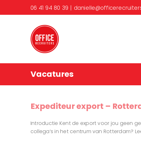
Ga
06 41 94 80 39
|
danielle@officerecruiters
naar
inhoud
Vacatures
Expediteur export – Rotte
Introductie Kent de export voor jou geen ge
collega’s in het centrum van Rotterdam? L