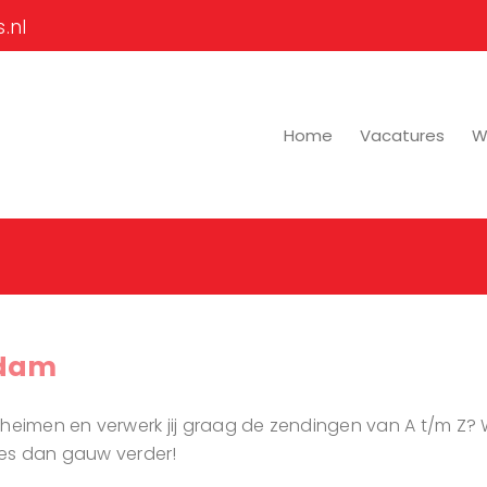
.nl
Home
Vacatures
Wi
rdam
heimen en verwerk jij graag de zendingen van A t/m Z? 
ees dan gauw verder!