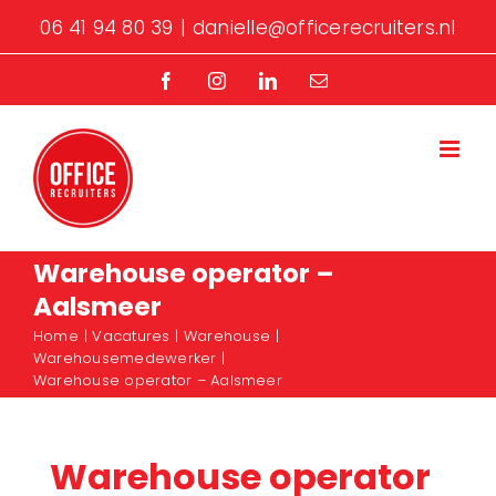
Ga
06 41 94 80 39
|
danielle@officerecruiters.nl
naar
inhoud
Facebook
Instagram
LinkedIn
E-
mail
Warehouse operator –
Aalsmeer
Home
Vacatures
Warehouse
Warehousemedewerker
Warehouse operator – Aalsmeer
Warehouse operator