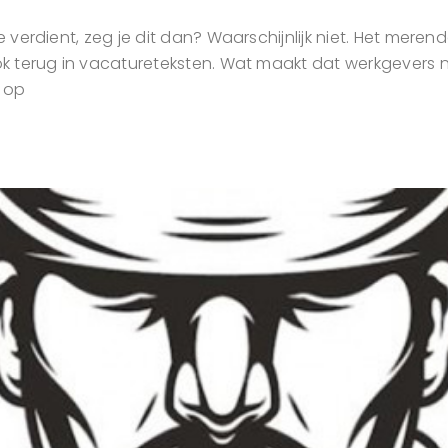
je verdient, zeg je dit dan? Waarschijnlijk niet. Het mer
ok terug in vacatureteksten. Wat maakt dat werkgevers nie
1 op