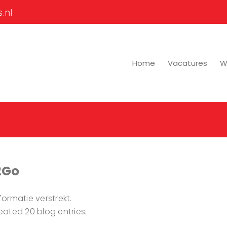
.nl
Home
Vacatures
Wi
2Go
ormatie verstrekt.
ated 20 blog entries.