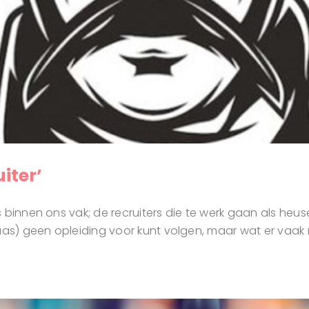
iter’
innen ons vak; de recruiters die te werk gaan als heuse co
as) geen opleiding voor kunt volgen, maar wat er vaak mak