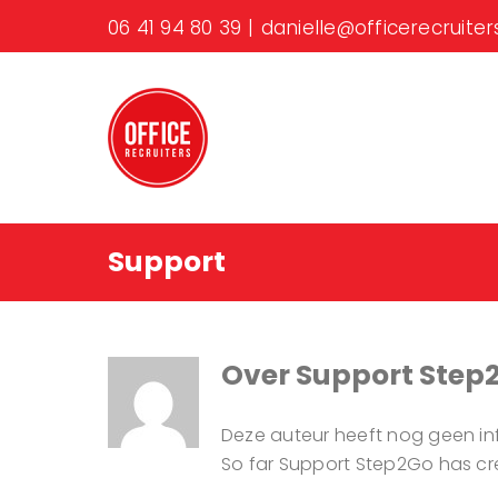
Ga
06 41 94 80 39
|
danielle@officerecruiters
naar
inhoud
Support
Over
Support Step
Deze auteur heeft nog geen inf
So far Support Step2Go has cre