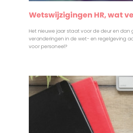
Wetswijzigingen HR, wat ve
Het nieuwe jaar staat voor de deur en dan g
veranderingen in de wet- en regelgeving aa
voor personeel?