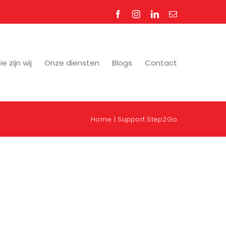
Facebook
Instagram
LinkedIn
E-
mail
e zijn wij
Onze diensten
Blogs
Contact
Home
Support Step2Go